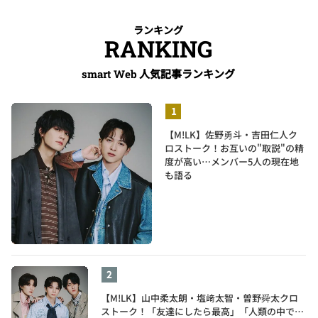
ランキング
RANKING
人気記事ランキング
smart Web
【M!LK】佐野勇斗・吉田仁人ク
ロストーク！お互いの"取説"の精
度が高い…メンバー5人の現在地
も語る
【M!LK】山中柔太朗・塩﨑太智・曽野舜太クロ
ストーク！「友達にしたら最高」「人類の中で桁