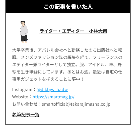
この記事を書いた人
ライター・エディター 小林大甫
大学卒業後、アパレル会社へと勤務したのち出版社へと転
職。メンズファッション誌の編集を経て、フリーランスの
エディター兼ライターとして独立。服、アイドル、車、野
球を生き甲斐にしています。あとはお酒。最近は自宅の仕
事用ガジェットを揃えることに夢中！
Instagram：
@d.kbys_badw
Website：
https://smartmag.jp/
お問い合わせ：smartofficial@takarajimasha.co.jp
執筆記事一覧