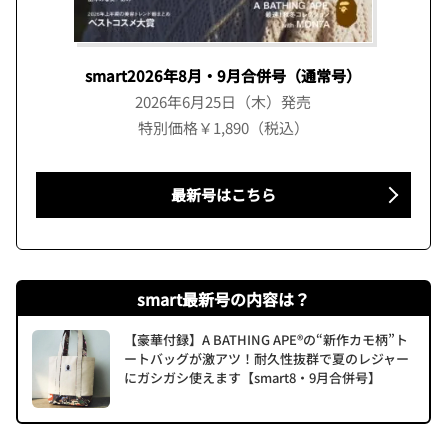
smart2026年8月・9月合併号（通常号）
2026年6月25日（木）発売
特別価格￥1,890（税込）
最新号はこちら
smart最新号の内容は？
【豪華付録】A BATHING APE®の“新作カモ柄”ト
ートバッグが激アツ！耐久性抜群で夏のレジャー
にガシガシ使えます【smart8・9月合併号】