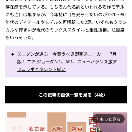
存在感を示している。もちろん代名詞といわれる名作モデル
にも注目は集まるが、今年特に目を光らせたいのが1970〜80
年代のディテールやモデルを再解釈した2足。いずれもクラシ
カルな佇まいが現代のミックススタイルと相性抜群。注目度
もいっそうだ。
スニダンが選ぶ「今買うべき即完スニーカー」7月
版！ エア ジョーダン1、AF1、ニューバランス激ア
ツコラボとタレント揃い
この記事の画像一覧を見る（4枚）
もっと見る
arrow_forward_ios