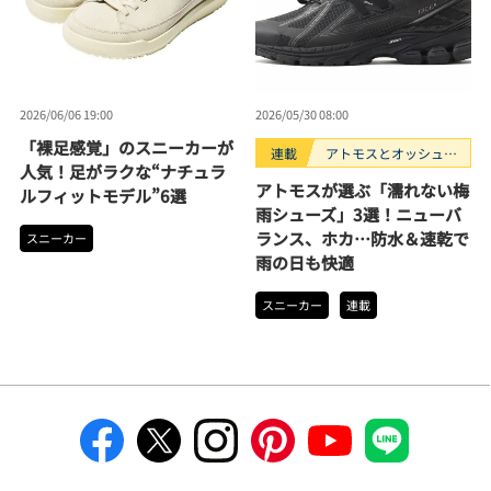
2026/06/06 19:00
2026/05/30 08:00
「裸足感覚」のスニーカーが
連載
アトモスとオッシュマ
人気！足がラクな“ナチュラ
ンズが選ぶ、買うべき
アトモスが選ぶ「濡れない梅
ルフィットモデル”6選
スニーカー3選。
雨シューズ」3選！ニューバ
ランス、ホカ…防水＆速乾で
スニーカー
雨の日も快適
スニーカー
連載