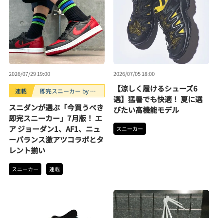
2026/07/29 19:00
2026/07/05 18:00
【涼しく履けるシューズ6
連載
即完スニーカー by ス
選】猛暑でも快適！ 夏に選
ニダン
スニダンが選ぶ「今買うべき
びたい高機能モデル
即完スニーカー」7月版！ エ
ア ジョーダン1、AF1、ニュ
スニーカー
ーバランス激アツコラボとタ
レント揃い
スニーカー
連載