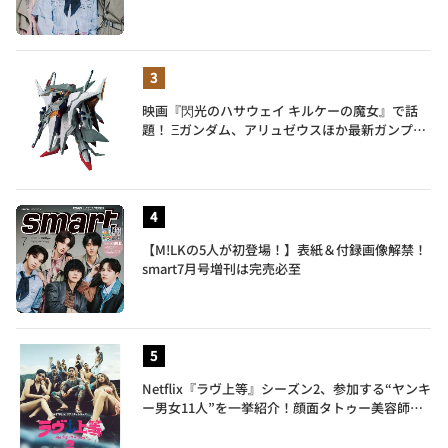
外れに面白い」3人のメンバー愛が尊い
映画『閃光のハサウェイ キルケーの魔女』で話
題！ Ξガンダム、アリュゼウスほか最新ガンプラ
を一挙紹介
【M!LKの5人が初登場！】表紙＆付録画像解禁！
smart7月号増刊は完売必至
Netflix『ラヴ上等』シーズン2、参加する“ヤンキ
ー男女11人”を一挙紹介！顔面タトゥー美容師、
元暴走族総長、人気キャバ嬢も