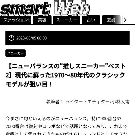
ファッション
美容
スニーカー
占い
芸能
グル
スマート公式サイト
ストリ
smart最新号
記事一覧
ランキング
2023/08/05 08:00
スニーカー
【ニューバランスの“推しスニーカー”ベスト
2】現代に蘇った1970〜80年代のクラシック
モデルが狙い目！
執筆者：
ライター・エディター/小林大甫
今まさに旬といえるのがニューバランス。特に900番台や
2000番台は復刻やコラボなどで話題となっており、これまで
定番として愛されてきたものがさらにトレンドとして大きな