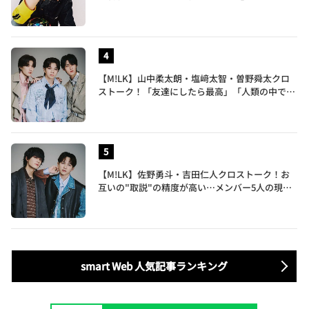
譲れないこだわりも披露
【M!LK】山中柔太朗・塩﨑太智・曽野舜太クロ
ストーク！「友達にしたら最高」「人類の中で桁
外れに面白い」3人のメンバー愛が尊い
【M!LK】佐野勇斗・吉田仁人クロストーク！お
互いの"取説"の精度が高い…メンバー5人の現在
地も語る
smart Web 人気記事ランキング