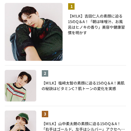
【M!LK】吉田仁人の素顔に迫る
15のQ＆A！「朝は味噌汁、お風
呂はヒノキの香り」美容や健康習
慣を明かす
【M!LK】塩﨑太智の素顔に迫る15のQ＆A！美肌
の秘訣はビタミンC？肌トーンの変化を実感
【M!LK】山中柔太朗の素顔に迫る15のQ＆A！
「右手はゴールド、左手はシルバー」アクセへの