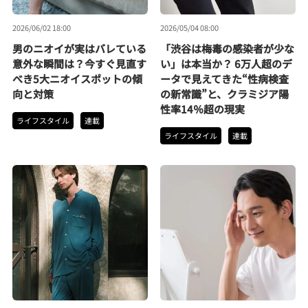
2026/06/02 18:00
2026/05/04 08:00
男のニオイが実はバレている
「渋谷は梅毒の感染者が少な
意外な瞬間は？今すぐ見直す
い」は本当か？ 6万人超のデ
べき5大ニオイスポットの傾
ータで見えてきた“性病検査
向と対策
の新常識”と、クラミジア陽
性率14％超の現実
ライフスタイル
連載
ライフスタイル
連載