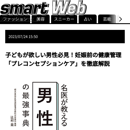
ファッション
美容
スニーカー
占い
芸能
グル
スマート公式サイト
ストリ
smart最新号
記事一覧
ランキング
2023/07/24 15:50
子どもが欲しい男性必見！妊娠前の健康管理
「プレコンセプションケア」を徹底解説