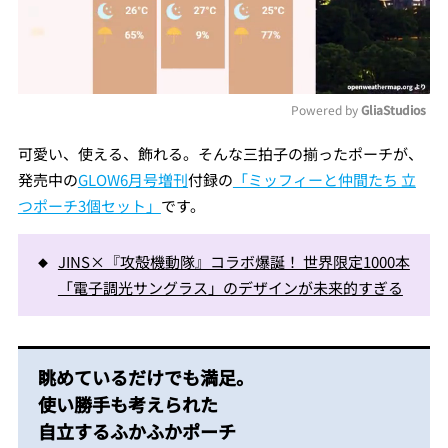
Powered by 
GliaStudios
Mute
可愛い、使える、飾れる。そんな三拍子の揃ったポーチが、
発売中の
GLOW6月号増刊
付録の
「ミッフィーと仲間たち 立
つポーチ3個セット」
です。
JINS×『攻殻機動隊』コラボ爆誕！ 世界限定1000本
「電子調光サングラス」のデザインが未来的すぎる
眺めているだけでも満足。
使い勝手も考えられた
自立するふかふかポーチ