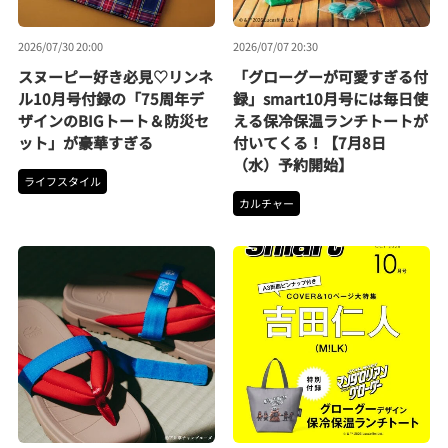
2026/07/30 20:00
2026/07/07 20:30
スヌーピー好き必見♡リンネ
「グローグーが可愛すぎる付
ル10月号付録の「75周年デ
録」smart10月号には毎日使
ザインのBIGトート＆防災セ
える保冷保温ランチトートが
ット」が豪華すぎる
付いてくる！【7月8日
（水）予約開始】
ライフスタイル
カルチャー