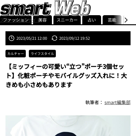
ファッション
美容
スニーカー
占い
芸能
グル
スマート公式サイト
ストリ
smart最新号
記事一覧
ランキング
2023/05/21 12:00
2023/09/12 19:52
カルチャー
ライフスタイル
【ミッフィーの可愛い“立つ”ポーチ3個セッ
ト】化粧ポーチやモバイルグッズ入れに！大
きめも小さめもあります
執筆者：
smart編集部