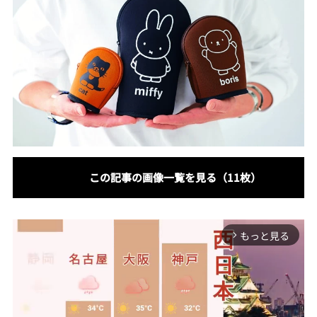
この記事の画像一覧を見る（11枚）
もっと見る
arrow_forward_ios