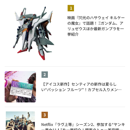
映画『閃光のハサウェイ キルケー
の魔女』で話題！ Ξガンダム、ア
リュゼウスほか最新ガンプラを一
挙紹介
【アイコス新作】センティアの新作は夏らし
い“パッション フルーツ”！カプセル入りメンソ
ールが仲間入り
Netflix『ラヴ上等』シーズン2、参加する“ヤンキ
ー男女11人”を一挙紹介！顔面タトゥー美容師、