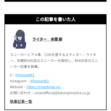
この記事を書いた人
ライター 本間 新
スニーカーとアメ車、CODを愛するエディター／ライタ
ー。年間約500足のスニーカーを取材し、約400本のスニ
ーカー記事を執筆。
X：
@homart01
Instagram：
@homart01
Website：
https://smartmag.jp/
お問い合わせ：smartofficial@takarajimasha.co.jp
執筆記事一覧