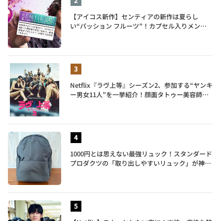
【アイコス新作】センティアの新作は夏らし
い“パッション フルーツ”！カプセル入りメンソ
ールが仲間入り
Netflix『ラヴ上等』シーズン2、参加する“ヤンキ
ー男女11人”を一挙紹介！顔面タトゥー美容師、
元暴走族総長、人気キャバ嬢も
1000円とは思えない最強リュック！スタンダード
プロダクツの「取り出しやすいリュック」が神す
ぎた…徹底レビュー