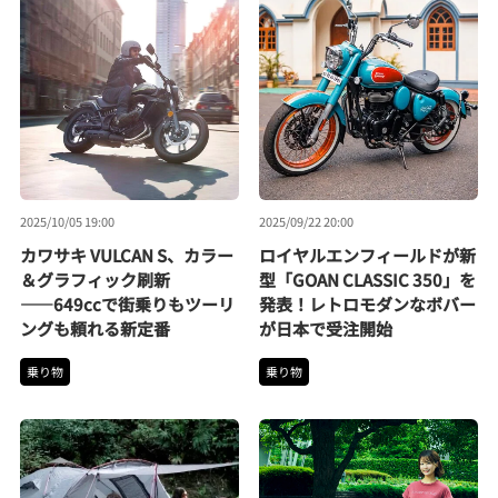
2025/10/05 19:00
2025/09/22 20:00
カワサキ VULCAN S、カラー
ロイヤルエンフィールドが新
＆グラフィック刷新
型「GOAN CLASSIC 350」を
――649ccで街乗りもツーリ
発表！レトロモダンなボバー
ングも頼れる新定番
が日本で受注開始
乗り物
乗り物