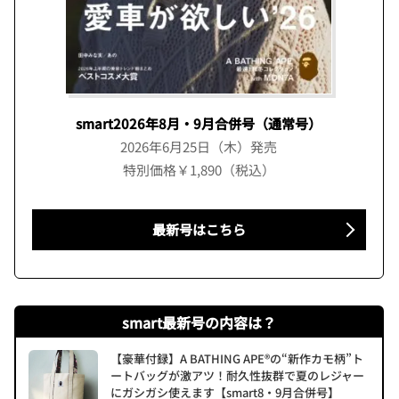
smart2026年8月・9月合併号（通常号）
2026年6月25日（木）発売
特別価格￥1,890（税込）
最新号はこちら
smart最新号の内容は？
【豪華付録】A BATHING APE®の“新作カモ柄”ト
ートバッグが激アツ！耐久性抜群で夏のレジャー
にガシガシ使えます【smart8・9月合併号】