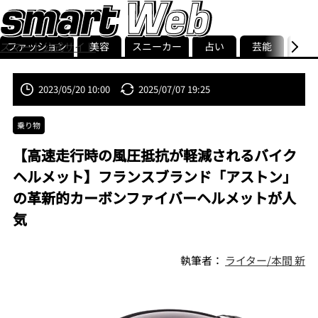
ファッション
美容
スニーカー
占い
芸能
グル
スマート公式サイト
ストリ
smart最新号
記事一覧
ランキング
2023/05/20 10:00
2025/07/07 19:25
乗り物
【高速走行時の風圧抵抗が軽減されるバイク
ヘルメット】フランスブランド「アストン」
の革新的カーボンファイバーヘルメットが人
気
執筆者：
ライター/本間 新