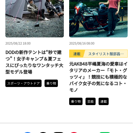
2025/08/22 18:00
2025/08/16 08:00
DODの新作テントは“秒で建
連載
スタイリスト服部昌孝
つ”！女子キャンプ＆夏フェ
のマシン沼。
元AKB48平嶋夏海の愛車はイ
スにぴったりなワンタッチ大
タリアのメーカー「モト・グ
型モデル登場
ッツィ」！競技にも積極的な
バイク女子の気になるコト・
スポーツ・アウトドア
乗り物
モノ
乗り物
芸能
連載