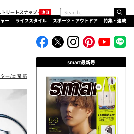
ストリートスナップ
チャー
ライフスタイル
スポーツ・アウトドア
特集・連載
smart最新号
ター/本間 新