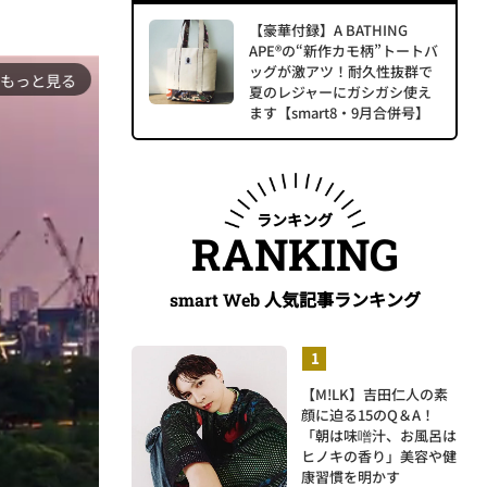
【豪華付録】A BATHING
APE®の“新作カモ柄”トートバ
ッグが激アツ！耐久性抜群で
もっと見る
夏のレジャーにガシガシ使え
ます【smart8・9月合併号】
ランキング
RANKING
人気記事ランキング
smart Web
【M!LK】吉田仁人の素
顔に迫る15のQ＆A！
「朝は味噌汁、お風呂は
ヒノキの香り」美容や健
康習慣を明かす