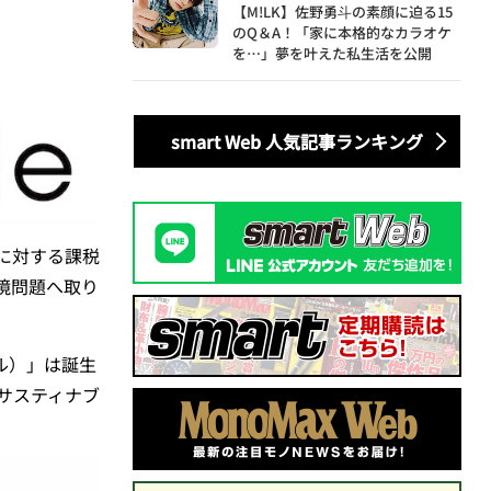
【M!LK】佐野勇斗の素顔に迫る15
のQ＆A！「家に本格的なカラオケ
を…」夢を叶えた私生活を公開
smart Web 人気記事ランキング
に対する課税
境問題へ取り
イル）」は誕生
たサスティナブ