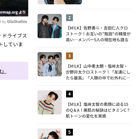
 by 
GliaStudios
【M!LK】佐野勇斗・吉田仁人クロ
ストーク！お互いの"取説"の精度が
ン ドライブス
ute
高い…メンバー5人の現在地も語る
ートしていま
【M!LK】山中柔太朗・塩﨑太智・
t」
曽野舜太クロストーク！「友達にし
たら最高」「人類の中で桁外れに面
白い」3人のメンバー愛が尊い
【M!LK】塩﨑太智の素顔に迫る15
のQ＆A！美肌の秘訣はビタミンC？
肌トーンの変化を実感