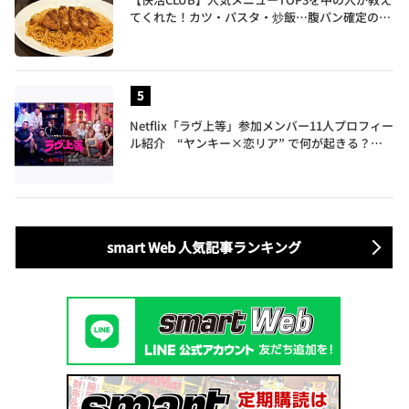
てくれた！カツ・パスタ・炒飯…腹パン確定のガ
ッツリ飯を食べ尽くす
Netflix「ラヴ上等」参加メンバー11人プロフィー
ル紹介 “ヤンキー×恋リア” で何が起きる？地
上波では絶対に放送できない究極の恋リアが爆誕
smart Web 人気記事ランキング