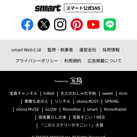
スマート公式SNS
smart Webとは
監修・執筆者
運営会社
採用情報
プライバシーポリシー
利用規約
広告掲載について
宝島チャンネル
InRed
大人のおしゃれ手帖
sweet
mini
素敵なあの人
リンネル
otona ROSY
SPRiNG
otona MUSE
GLOW
MonoMax
smart
MonoMaster
田舎暮らしの本
宝島すごい！WEB
『このミステリーがすごい！』大賞
© TAKARAJIMASHA,Inc. All Rights Reserved.