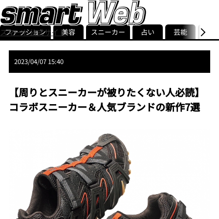
ファッション
美容
スニーカー
占い
芸能
グル
スマート公式サイト
ストリ
smart最新号
記事一覧
ランキング
2023/04/07 15:40
【周りとスニーカーが被りたくない人必読】
コラボスニーカー＆人気ブランドの新作7選