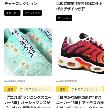
チャーコレクション
は即完確実!?左右対称に仕上
げたデザインが肝
スニーカー
ファッション
スニーカー
2023/03/31 07:00
2023/03/30 07:00
連載
アトモスとオッシュマ
連載
アトモスとオッシュマ
ンズが選ぶ、買うべき
ンズが選ぶ、買うべき
【“二刀流”ランニングスニー
【鮮やかな配色の新作“春ス
スニーカー3選。
スニーカー3選。
カー3選】オッシュマンズが
ニーカー”3選】アトモスの推
プレゼン！街履きとランニン
しはスポーティー、クラシカ