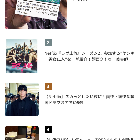
Netflix『ラヴ上等』シーズン2、参加する“ヤンキ
ー男女11人”を一挙紹介！顔面タトゥー美容師、
元暴走族総長、人気キャバ嬢も
【Netflix】スカッとしたい夜に！爽快・痛快な韓
国ドラマおすすめ5選
【快活CLUB】人気メニューTOP3を中の人が教え