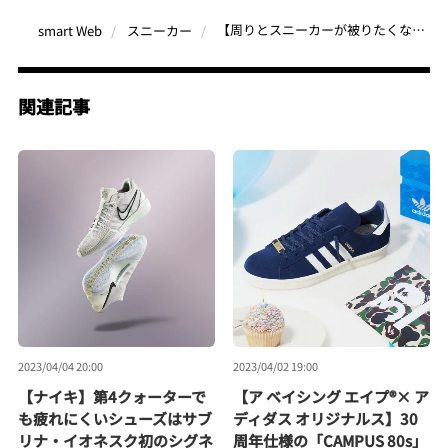
【周りとスニーカーが被りたくない人必読】コラボスニーカー＆人気ブランドの新作7選
smart Web
スニーカー
関連記事
2023/04/04 20:00
2023/04/02 19:00
【ナイキ】第4クォーターで
【ア ベイシング エイプ®× ア
も疲れにくいシューズはサブ
ディダス オリジナルス】30
リナ・イオネスク初のシグネ
周年仕様の「CAMPUS 80s」