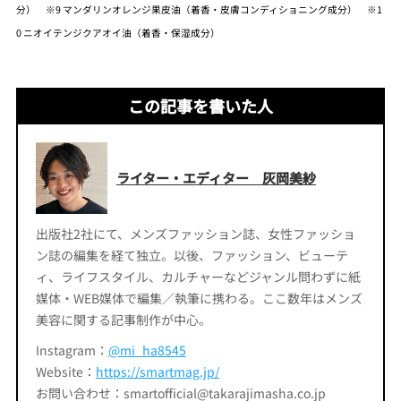
分） ※9 マンダリンオレンジ果皮油（着香・皮膚コンディショニング成分） ※1
0 ニオイテンジクアオイ油（着香・保湿成分）
この記事を書いた人
ライター・エディター 灰岡美紗
出版社2社にて、メンズファッション誌、女性ファッショ
ン誌の編集を経て独立。以後、ファッション、ビューテ
ィ、ライフスタイル、カルチャーなどジャンル問わずに紙
媒体・WEB媒体で編集／執筆に携わる。ここ数年はメンズ
美容に関する記事制作が中心。
Instagram：
@mi_ha8545
Website：
https://smartmag.jp/
お問い合わせ：smartofficial@takarajimasha.co.jp