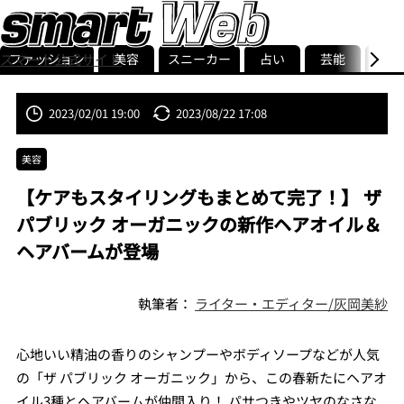
ファッション
美容
スニーカー
占い
芸能
グル
スマート公式サイト
ストリ
smart最新号
記事一覧
ランキング
2023/02/01 19:00
2023/08/22 17:08
美容
【ケアもスタイリングもまとめて完了！】 ザ
パブリック オーガニックの新作ヘアオイル＆
ヘアバームが登場
執筆者：
ライター・エディター/灰岡美紗
心地いい精油の香りのシャンプーやボディソープなどが人気
の「ザ パブリック オーガニック」から、この春新たにヘアオ
イル3種とヘアバームが仲間入り！ パサつきやツヤのなさな