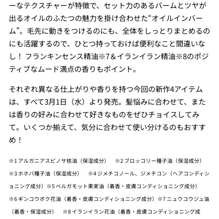
ーなテクスチャーが特徴で、セット力のあるバームとツヤが
出るオイルのふたつの魅力を掛け合わせた“オイルインバー
ム”。毛先に動きをつけるのにも、全体をしっとりまとめるの
にも活躍するので、ひとつ持っておけば便利なこと間違いな
し！ フランキンセンス精油※7＆イランイラン精油※8のポジ
ティブなムード満点の香りもポイント。
それぞれ異なる仕上がりや香りを持つ今回の新作4アイテム
は、すべて3月1日（水）より発売。髪悩みに合わせて、また
は香りの好みに合わせて好きなものをぜひチョイスしてみ
て。いくつか揃えて、気分に合わせて使い分けるのもおすす
め！
※1 アルガニアスピノサ核油（保湿成分） ※2 ブロッコリー種子油（保湿成分）
※3 ホホバ種子油（保湿成分） ※4 ジメチコノール、ジメチコン（ヘアコンディシ
ョニング成分）※5 ベルガモット果実油（着香・皮膚コンディショニング成分）
※6 ギンコウボク花油（着香・皮膚コンディショニング成分）※7 ニュウコウジュ油
（着香・保湿成分） ※8 イランイラン花油（着香・皮膚コンディショニング成