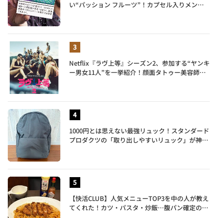
い“パッション フルーツ”！カプセル入りメンソ
ールが仲間入り
Netflix『ラヴ上等』シーズン2、参加する“ヤンキ
ー男女11人”を一挙紹介！顔面タトゥー美容師、
元暴走族総長、人気キャバ嬢も
1000円とは思えない最強リュック！スタンダード
プロダクツの「取り出しやすいリュック」が神す
ぎた…徹底レビュー
【快活CLUB】人気メニューTOP3を中の人が教え
てくれた！カツ・パスタ・炒飯…腹パン確定のガ
ッツリ飯を食べ尽くす