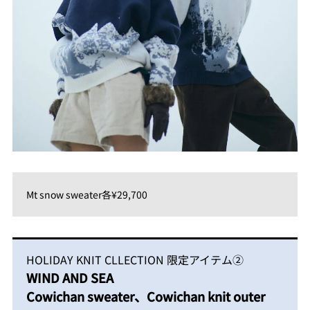
Mt snow sweater各¥29,700
HOLIDAY KNIT CLLECTION 限定アイテム②
WIND AND SEA
Cowichan sweater、Cowichan knit outer