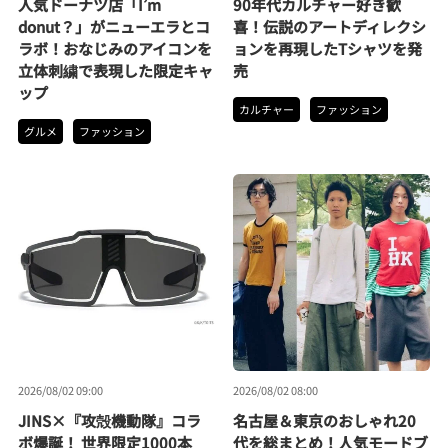
人気ドーナツ店「I’m
90年代カルチャー好き歓
donut？」がニューエラとコ
喜！伝説のアートディレクシ
ラボ！おなじみのアイコンを
ョンを再現したTシャツを発
立体刺繍で表現した限定キャ
売
ップ
カルチャー
ファッション
グルメ
ファッション
2026/08/02 09:00
2026/08/02 08:00
JINS×『攻殻機動隊』コラ
名古屋＆東京のおしゃれ20
ボ爆誕！ 世界限定1000本
代を総まとめ！人気モードブ