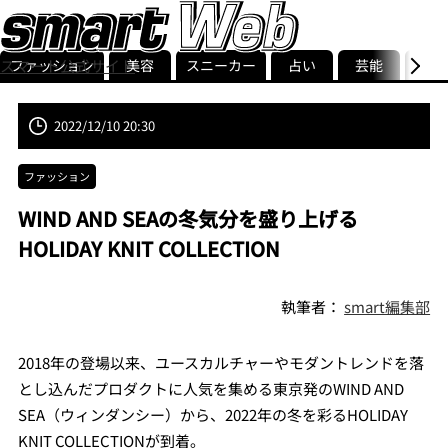
ファッション
美容
スニーカー
占い
芸能
グル
スマート公式サイト
ストリ
smart最新号
記事一覧
ランキング
2022/12/10 20:30
ファッション
WIND AND SEAの冬気分を盛り上げる
HOLIDAY KNIT COLLECTION
執筆者：
smart編集部
2018年の登場以来、ユースカルチャーやモダントレンドを落
とし込んだプロダクトに人気を集める東京発のWIND AND
SEA（ウィンダンシー）から、2022年の冬を彩るHOLIDAY
KNIT COLLECTIONが到着。