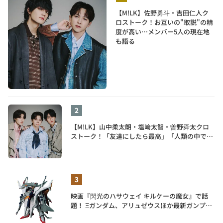
【M!LK】佐野勇斗・吉田仁人ク
ロストーク！お互いの"取説"の精
度が高い…メンバー5人の現在地
も語る
【M!LK】山中柔太朗・塩﨑太智・曽野舜太クロ
ストーク！「友達にしたら最高」「人類の中で桁
外れに面白い」3人のメンバー愛が尊い
映画『閃光のハサウェイ キルケーの魔女』で話
題！ Ξガンダム、アリュゼウスほか最新ガンプラ
を一挙紹介