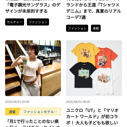
「電子調光サングラス」のデ
ランドから王道「Tシャツ×
ザインが未来的すぎる
デニム」まで、真夏のリアル
コーデ7選
カルチャー
ファッション
ファッション
連載
2026/08/01 20:00
2026/08/01 08:00
ユニクロ「UT」と『マリオ
連載
ファッションモデルの
カート ワールド』が初コラ
好きなもの
「月1で行ったことのない県
ボ！ 大人も子どもも欲しい