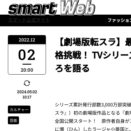
スマート公式サイト
ファッショ
【劇場版転スラ】
2022.12
02
格挑戦！ TVシリ
ろを語る
20:00
2024.05.02
10:17
シリーズ累計発行部数3,000万部
カルチャー
スラ』）初の劇場版作品となる『劇場
全国公開スタート！ 原作者自身が
芸能
に瀕（ひん）したラージャ小亜国と