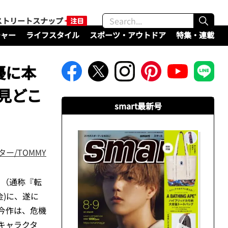
ストリートスナップ
チャー
ライフスタイル
スポーツ・アウトドア
特集・連載
優に本
見どこ
smart最新号
ター/TOMMY
』（通称『転
金)に、遂に
今作は、危機
キャラクタ