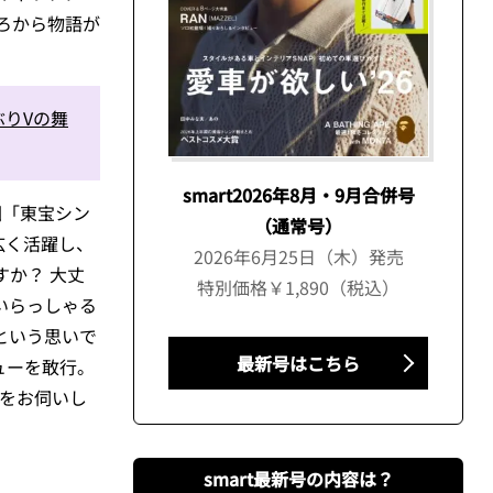
ろから物語が
りVの舞
smart2026年8月・9月合併号
回「東宝シン
（通常号）
広く活躍し、
2026年6月25日（木）発売
か？ 大丈
特別価格￥1,890（税込）
いらっしゃる
という思いで
最新号はこちら
ューを敢行。
話をお伺いし
smart最新号の内容は？