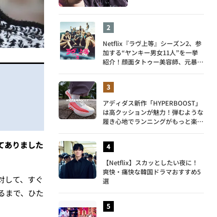
Netflix『ラヴ上等』シーズン2、参
加する“ヤンキー男女11人”を一挙
紹介！顔面タトゥー美容師、元暴走
族総長、人気キャバ嬢も
アディダス新作「HYPERBOOST」
は高クッションが魅力！弾むような
履き心地でランニングがもっと楽し
く
てありました
【Netflix】スカッとしたい夜に！
爽快・痛快な韓国ドラマおすすめ5
対して、すぐ
選
るまで、ひた