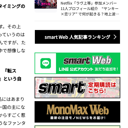
Netflix「ラヴ上等」参加メンバー
タイミングの
11人プロフィール紹介 “ヤンキー
×恋リア” で何が起きる？地上波で
は絶対に放送できない究極の恋リア
が爆誕
す。その上
っていうのは
smart Web 人気記事ランキング
んですが、た
中で想像しな
、『転ス
』という
自
品にはあまり
一国の主にな
からすごく惹
うなファンタ