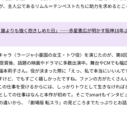
が、主人公であるリムル＝テンペストたちに助力を求めるとこ
誰よりも強く抱きしめた日」――赤星憲広が明かす阪神18年ぶ
キャラ〈ラージャ小亜国の女王・トワ役〉を演じたのが、第8
リ受賞後、話題の映画やドラマに多数出演中。舞台やCMでも幅
福本莉子さん。役が決まった際に「えっ、私で本当にいいんです
すけど、でもすごく嬉しかったですね。ファンの方がたくさん
この仕事を受けるからには、しっかりトワとして生きなければ
しての仕事はなんと本作が初めて。そこでsmartもインタビ
の違いから、『劇場版 転スラ』の見どころまでたっぷりとお
）