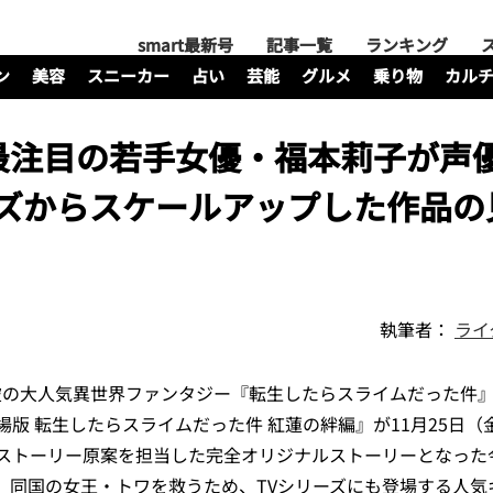
smart最新号
記事一覧
ランキング
ン
美容
スニーカー
占い
芸能
グルメ
乗り物
カル
最注目の若手女優・福本莉子が声
ーズからスケールアップした作品の
執筆者：
ライ
突破の大人気異世界ファンタジー『転生したらスライムだった件
版 転生したらスライムだった件 紅蓮の絆編』が11月25日（
ストーリー原案を担当した完全オリジナルストーリーとなった
、同国の女王・トワを救うため、TVシリーズにも登場する人気