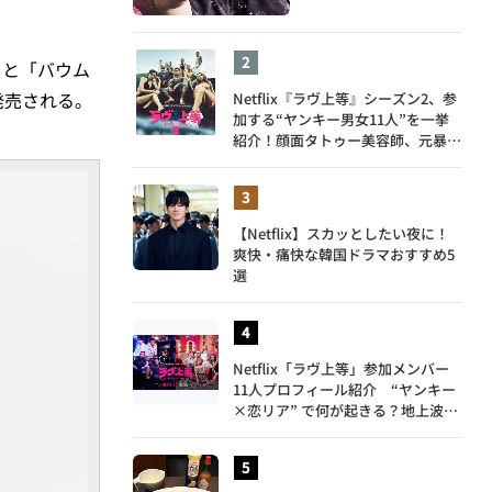
」と「バウム
発売される。
Netflix『ラヴ上等』シーズン2、参
加する“ヤンキー男女11人”を一挙
紹介！顔面タトゥー美容師、元暴走
族総長、人気キャバ嬢も
【Netflix】スカッとしたい夜に！
爽快・痛快な韓国ドラマおすすめ5
選
Netflix「ラヴ上等」参加メンバー
11人プロフィール紹介 “ヤンキー
×恋リア” で何が起きる？地上波で
は絶対に放送できない究極の恋リア
が爆誕