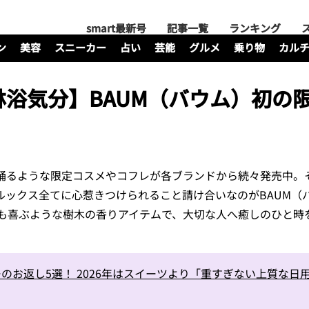
smart最新号
記事一覧
ランキング
ン
美容
スニーカー
占い
芸能
グルメ
乗り物
カル
浴気分】BAUM（バウム）初の
踊るような限定コスメやコフレが各ブランドから続々発売中。
ルックス全てに心惹きつけられること請け合いなのがBAUM（
も喜ぶような樹木の香りアイテムで、大切な人へ癒しのひと時
のお返し5選！ 2026年はスイーツより「重すぎない上質な日