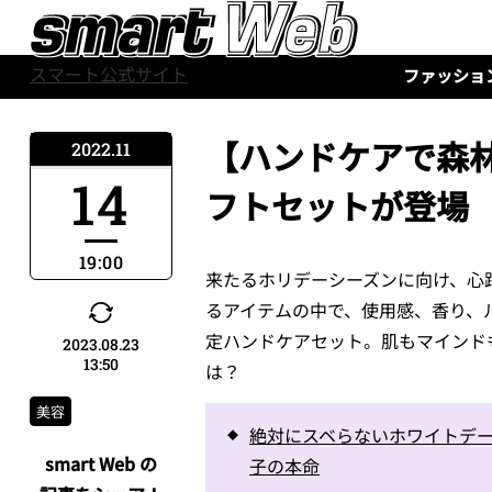
スマート公式サイト
ファッショ
【ハンドケアで森林
2022.11
14
フトセットが登場
19:00
来たるホリデーシーズンに向け、心
るアイテムの中で、使用感、香り、
定ハンドケアセット。肌もマインド
2023.08.23
13:50
は？
美容
絶対にスベらないホワイトデー
smart Web の
子の本命