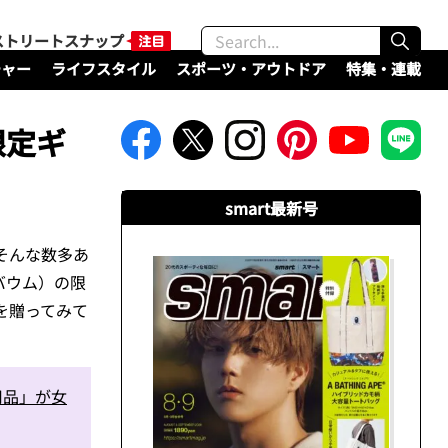
ストリートスナップ
チャー
ライフスタイル
スポーツ・アウトドア
特集・連載
限定ギ
smart最新号
そんな数多あ
バウム）の限
を贈ってみて
用品」が女