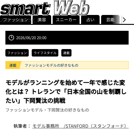
ファッション
美容
スニーカー
占い
芸能
グル
スマート公式サイト
ストリ
smart最新号
記事一覧
ランキング
2026/06/20 20:00
ファッション
ライフスタイル
連載
連載
ファッションモデルの好きなもの
モデルがランニングを始めて一年で感じた変
化とは？ トレランで「日本全国の山を制覇し
たい」下岡賢汰の挑戦
ファッションモデル・下岡賢汰の好きなもの
執筆者：
モデル事務所 /STANFORD（スタンフォード）