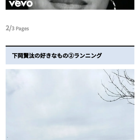
2/
3
Pages
下岡賢汰の好きなもの②ランニング