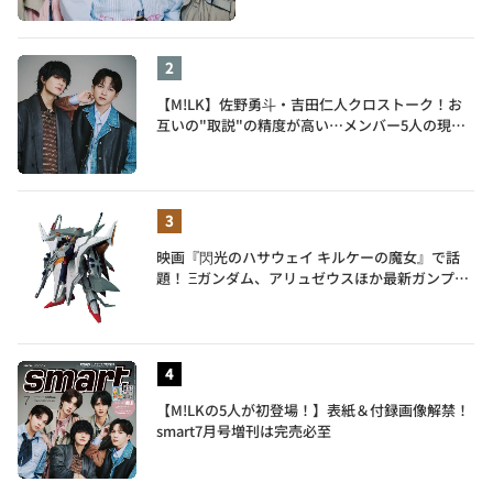
【M!LK】佐野勇斗・吉田仁人クロストーク！お
互いの"取説"の精度が高い…メンバー5人の現在
地も語る
映画『閃光のハサウェイ キルケーの魔女』で話
題！ Ξガンダム、アリュゼウスほか最新ガンプラ
を一挙紹介
【M!LKの5人が初登場！】表紙＆付録画像解禁！
smart7月号増刊は完売必至