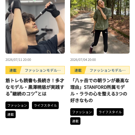
2026/07/11 20:00
2026/07/04 20:00
連載
ファッションモデルの
連載
ファッションモデルの
好きなもの
好きなもの
筋トレも読書も長続き！多才
「八ヶ岳での朝ランが最高な
なモデル・黒澤暁慈が実践す
理由」STANFORD所属モデ
る”継続のコツ”とは
ル・ララの心を整える3つの
好きなもの
ファッション
ライフスタイル
ファッション
ライフスタイル
連載
連載