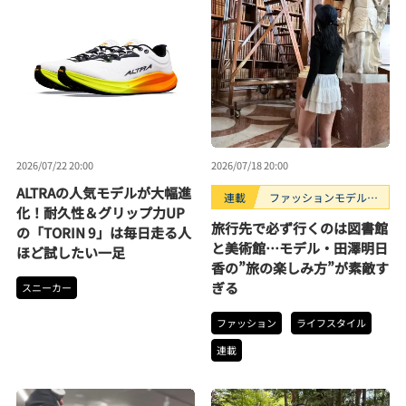
2026/07/22 20:00
2026/07/18 20:00
ALTRAの人気モデルが大幅進
連載
ファッションモデルの
化！耐久性＆グリップ力UP
好きなもの
旅行先で必ず行くのは図書館
の「TORIN 9」は毎日走る人
と美術館…モデル・田澤明日
ほど試したい一足
香の”旅の楽しみ方”が素敵す
ぎる
スニーカー
ファッション
ライフスタイル
連載