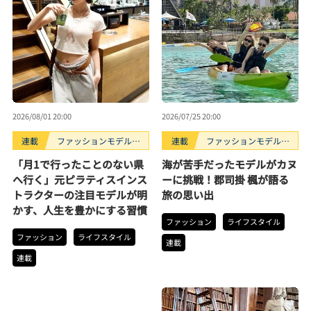
2026/08/01 20:00
2026/07/25 20:00
連載
ファッションモデルの
連載
ファッションモデルの
好きなもの
好きなもの
「月1で行ったことのない県
海が苦手だったモデルがカヌ
へ行く」元ピラティスインス
ーに挑戦！郡司掛 楓が語る
トラクターの注目モデルが明
旅の思い出
かす、人生を豊かにする習慣
ファッション
ライフスタイル
ファッション
ライフスタイル
連載
連載