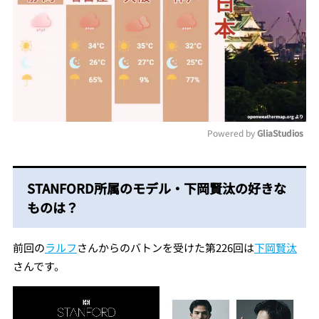
Powered by 
GliaStudios
Mute
STANFORD所属のモデル・下岡賢汰の好きな
ものは？
前回の
ラルフ
さんからのバトンを受けた第226回は
下岡賢汰
さんです。