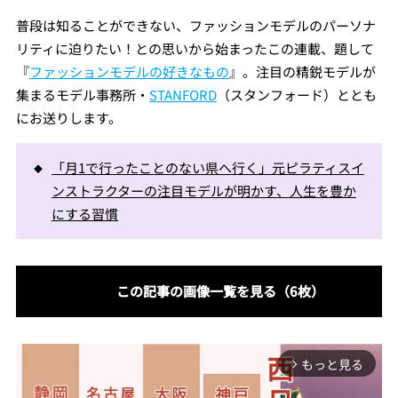
普段は知ることができない、ファッションモデルのパーソナ
リティに迫りたい！との思いから始まったこの連載、題して
『
ファッションモデルの好きなもの
』。注目の精鋭モデルが
集まるモデル事務所・
STANFORD
（スタンフォード）ととも
にお送りします。
「月1で行ったことのない県へ行く」元ピラティスイ
ンストラクターの注目モデルが明かす、人生を豊か
にする習慣
この記事の画像一覧を見る（6枚）
もっと見る
arrow_forward_ios