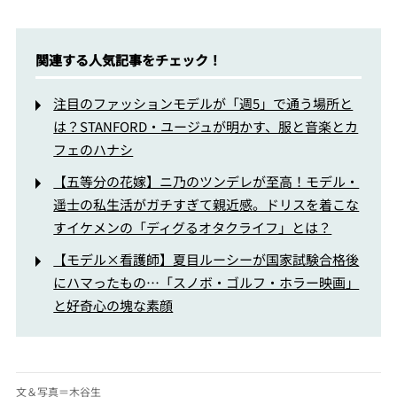
関連する人気記事をチェック！
注目のファッションモデルが「週5」で通う場所と
は？STANFORD・ユージュが明かす、服と音楽とカ
フェのハナシ
【五等分の花嫁】ニ乃のツンデレが至高！モデル・
遥士の私生活がガチすぎて親近感。ドリスを着こな
すイケメンの「ディグるオタクライフ」とは？
【モデル×看護師】夏目ルーシーが国家試験合格後
にハマったもの…「スノボ・ゴルフ・ホラー映画」
と好奇心の塊な素顔
文＆写真＝木谷生