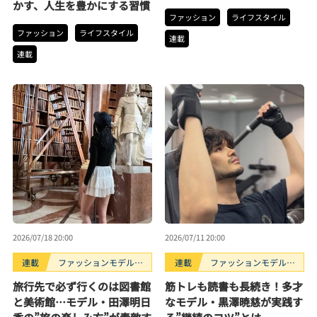
かす、人生を豊かにする習慣
ファッション
ライフスタイル
ファッション
ライフスタイル
連載
連載
2026/07/18 20:00
2026/07/11 20:00
連載
ファッションモデルの
連載
ファッションモデルの
好きなもの
好きなもの
旅行先で必ず行くのは図書館
筋トレも読書も長続き！多才
と美術館…モデル・田澤明日
なモデル・黒澤暁慈が実践す