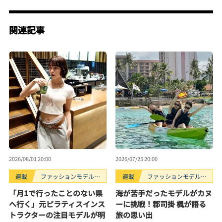
関連記事
2026/08/01 20:00
2026/07/25 20:00
連載
ファッションモデルの
連載
ファッションモデルの
好きなもの
好きなもの
「月1で行ったことのない県
海が苦手だったモデルがカヌ
へ行く」元ピラティスインス
ーに挑戦！郡司掛 楓が語る
トラクターの注目モデルが明
旅の思い出