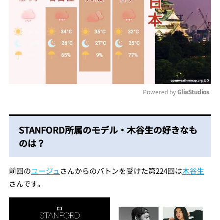
Powered by 
GliaStudios
Mute
STANFORD所属のモデル・木谷生の好きなも
のは？
前回の
ユージュ
さんからのバトンを受けた第224回は
木谷生
さんです。