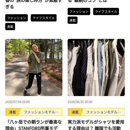
香の”旅の楽しみ方”が素敵す
る”継続のコツ”とは
ぎる
ファッション
ライフスタイル
ファッション
ライフスタイル
連載
連載
2026/07/04 20:00
2026/06/26 20:00
連載
ファッションモデルの
連載
ファッションモデルの
好きなもの
好きなもの
「八ヶ岳での朝ランが最高な
実力派モデルがシャツを愛用
理由」STANFORD所属モデ
する理由は？ 韓国でも活動