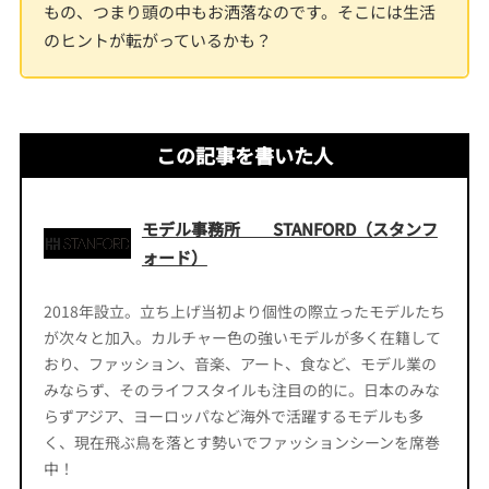
もの、つまり頭の中もお洒落なのです。そこには生活
のヒントが転がっているかも？
この記事を書いた人
モデル事務所 STANFORD（スタンフ
ォード）
2018年設立。立ち上げ当初より個性の際立ったモデルたち
が次々と加入。カルチャー色の強いモデルが多く在籍して
おり、ファッション、音楽、アート、食など、モデル業の
みならず、そのライフスタイルも注目の的に。日本のみな
らずアジア、ヨーロッパなど海外で活躍するモデルも多
く、現在飛ぶ鳥を落とす勢いでファッションシーンを席巻
中！