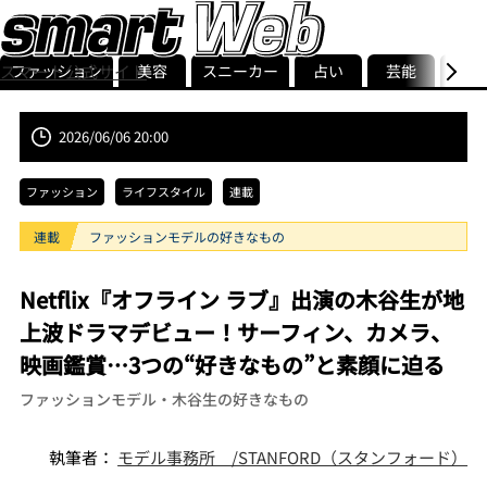
ファッション
美容
スニーカー
占い
芸能
グル
スマート公式サイト
ストリ
smart最新号
記事一覧
ランキング
2026/06/06 20:00
ファッション
ライフスタイル
連載
連載
ファッションモデルの好きなもの
Netflix『オフライン ラブ』出演の木谷生が地
上波ドラマデビュー！サーフィン、カメラ、
映画鑑賞…3つの“好きなもの”と素顔に迫る
ファッションモデル・木谷生の好きなもの
執筆者：
モデル事務所 /STANFORD（スタンフォード）