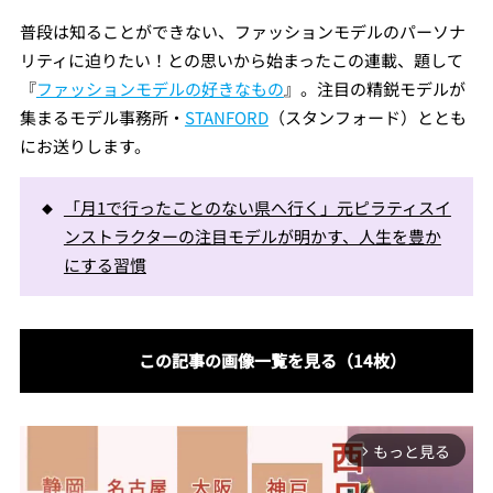
普段は知ることができない、ファッションモデルのパーソナ
リティに迫りたい！との思いから始まったこの連載、題して
『
ファッションモデルの好きなもの
』。注目の精鋭モデルが
集まるモデル事務所・
STANFORD
（スタンフォード）ととも
にお送りします。
「月1で行ったことのない県へ行く」元ピラティスイ
ンストラクターの注目モデルが明かす、人生を豊か
にする習慣
この記事の画像一覧を見る（14枚）
もっと見る
arrow_forward_ios