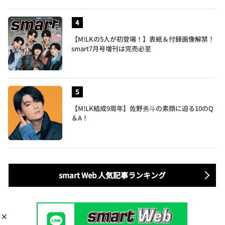
【M!LKの5人が初登場！】表紙＆付録画像解禁！
smart7月号増刊は完売必至
【M!LK結成9周年】佐野勇斗の素顔に迫る10のQ
＆A！
smart Web 人気記事ランキング