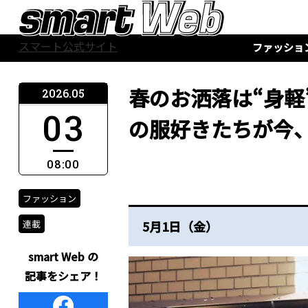
スマート公式サイト
ファッショ
春のお洒落は“身軽”
2026.05
03
の服好きたちが今
08:00
ファッション
連載
5月1日（金）
smart Web の
記事をシェア！