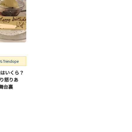
rendope
輪はいくら？
り怒りあ
舞台裏