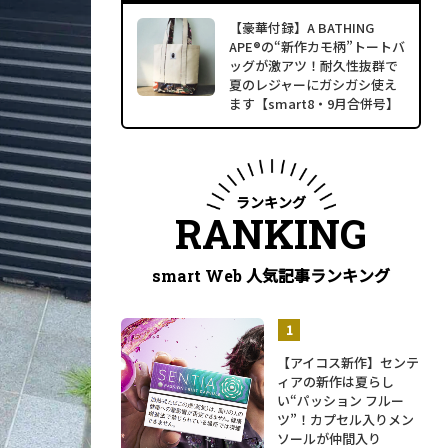
【豪華付録】A BATHING
APE®の“新作カモ柄”トートバ
ッグが激アツ！耐久性抜群で
夏のレジャーにガシガシ使え
ます【smart8・9月合併号】
ランキング
RANKING
人気記事ランキング
smart Web
【アイコス新作】センテ
ィアの新作は夏らし
い“パッション フルー
ツ”！カプセル入りメン
ソールが仲間入り