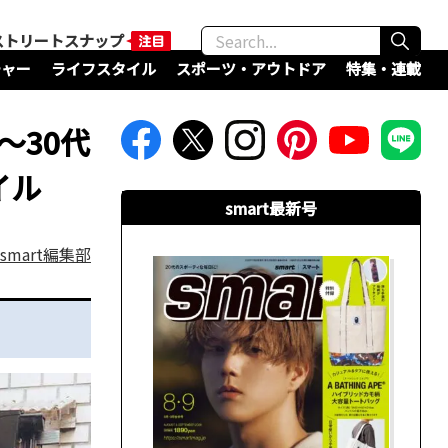
ストリートスナップ
チャー
ライフスタイル
スポーツ・アウトドア
特集・連載
〜30代
イル
smart最新号
smart編集部