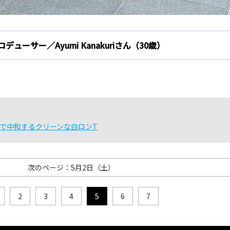
ーサー／Ayumi Kanakuriさん（30歳）
梅で中和するクリーンな白ロンT
次のページ：5月2日（土）
2
3
4
5
6
7