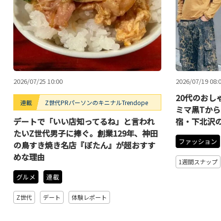
2026/07/25 10:00
2026/07/19 08:
20代のおし
連載
Z世代PRパーソンのキニナルTrendope
ミマ黒Tか
デートで「いい店知ってるね」と言われ
宿・下北沢
たいZ世代男子に捧ぐ。創業129年、神田
ファッション
の鳥すき焼き名店『ぼたん』が超おすす
めな理由
1週間スナップ
グルメ
連載
Z世代
デート
体験レポート