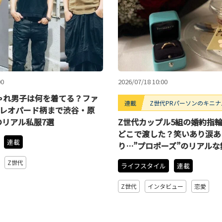
00
2026/07/18 10:00
ゃれ男子は何を着てる？ファ
連載
Z世代PRパーソンのキニナルT
らレオパード柄まで渋谷・原
のリアル私服7選
Z世代カップル5組の婚約指
どこで渡した？笑いあり涙あ
連載
り…”プロポーズ”のリアルな
Z世代
ライフスタイル
連載
Z世代
インタビュー
恋愛