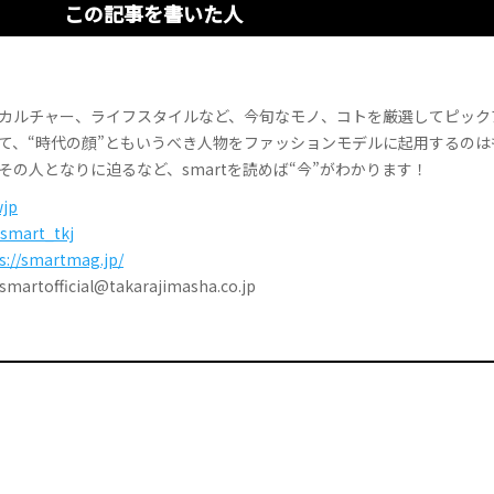
この記事を書いた人
カルチャー、ライフスタイルなど、今旬なモノ、コトを厳選してピック
て、“時代の顔”ともいうべき人物をファッションモデルに起用するのは
その人となりに迫るなど、smartを読めば“今”がわかります！
jp
smart_tkj
s://smartmag.jp/
tofficial@takarajimasha.co.jp