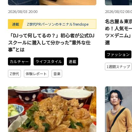
2026/08/03 20:00
2026/08/02 08:
名古屋＆東京
連載
Z世代PRパーソンのキニナルTrendope
め！人気モ
「DJって何してるの？」初心者が公式DJ
ツ×デニム
スクールに潜入して分かった“意外な仕
選
事”とは
ファッション
カルチャー
ライフスタイル
連載
1週間スナップ
Z世代
体験レポート
音楽