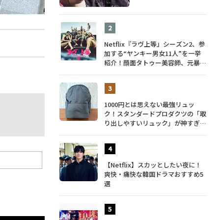
Netflix『ラヴ上等』シーズン2、参
加する“ヤンキー男女11人”を一挙
紹介！顔面タトゥー美容師、元暴走
族総長、人気キャバ嬢も
1000円とは思えない最強リュッ
ク！スタンダードプロダクツの「取
り出しやすいリュック」が神すぎ
た…徹底レビュー
【Netflix】スカッとしたい夜に！
爽快・痛快な韓国ドラマおすすめ5
選