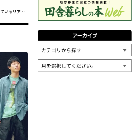
春のお洒落は“身軽”と“色使い”がキーワード！ 20代〜30代の服好きたちが今、街で着ているリアルな正解スタイル
アーカイブ