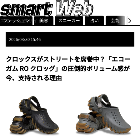
ファッション
美容
スニーカー
占い
芸能
グル
スマート公式サイト
ストリ
smart最新号
記事一覧
ランキング
2026/03/30 15:46
クロックスがストリートを席巻中？「エコー
ガム RO クロッグ」の圧倒的ボリューム感が
今、支持される理由