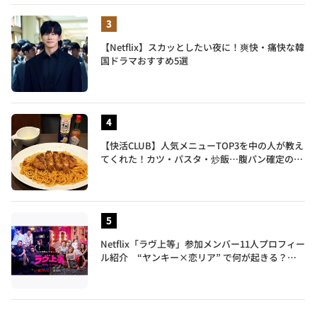
【Netflix】スカッとしたい夜に！爽快・痛快な韓
国ドラマおすすめ5選
【快活CLUB】人気メニューTOP3を中の人が教え
てくれた！カツ・パスタ・炒飯…腹パン確定のガ
ッツリ飯を食べ尽くす
Netflix「ラヴ上等」参加メンバー11人プロフィー
ル紹介 “ヤンキー×恋リア” で何が起きる？地
上波では絶対に放送できない究極の恋リアが爆誕