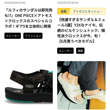
2025/06/08 20:00
2024/05/25 08:00
「ルフィのサンダルは即完売
連載
アトモスとオッシュマ
も!?」ONE PIECE×アトモス
ンズが選ぶ、買うべき
【快適すぎるサンダル＆ミュ
×クロックスのスペシャルコ
スニーカー3選。
ール3選】Y2Kなナイキ、伝
ラボ！ギア5を立体的に再現
統のビルケンシュトック、個
性派クロックスが今、旬！
スニーカー
ファッション
【6月買うべきモデル】
スニーカー
連載