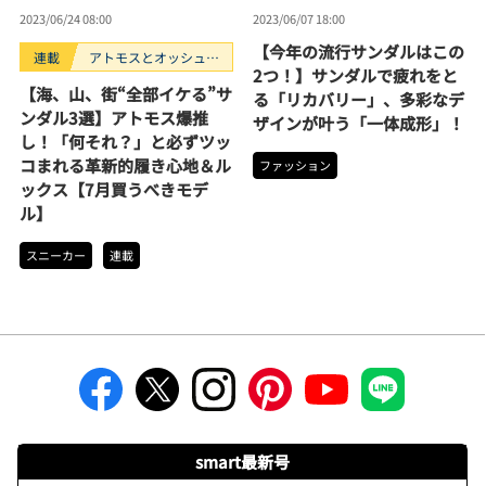
2023/06/24 08:00
2023/06/07 18:00
【今年の流行サンダルはこの
連載
アトモスとオッシュマ
2つ！】サンダルで疲れをと
ンズが選ぶ、買うべき
【海、山、街“全部イケる”サ
る「リカバリー」、多彩なデ
スニーカー3選。
ンダル3選】アトモス爆推
ザインが叶う「一体成形」！
し！「何それ？」と必ずツッ
コまれる革新的履き心地＆ル
ファッション
ックス【7月買うべきモデ
ル】
スニーカー
連載
smart最新号