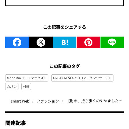
この記事をシェアする
この記事のタグ
MonoMax（モノマックス）
URBAN RESEARCH（アーバンリサーチ）
カバン
付録
【財布、持ち歩くのやめました】なぜなら「財布付きトートバッグ」が便利すぎるから…MonoMax2月号付録が全キャッシュレス派に捧ぐ名作だった
smart Web
ファッション
関連記事