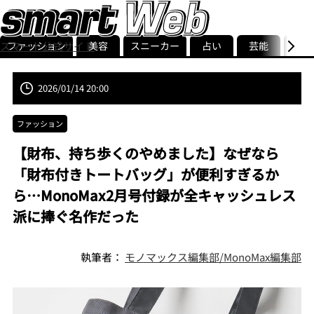
ファッション
美容
スニーカー
占い
芸能
グル
スマート公式サイト
ストリ
smart最新号
記事一覧
ランキング
2026/01/14 20:00
ファッション
【財布、持ち歩くのやめました】なぜなら
「財布付きトートバッグ」が便利すぎるか
ら…MonoMax2月号付録が全キャッシュレス
派に捧ぐ名作だった
執筆者：
モノマックス編集部/MonoMax編集部