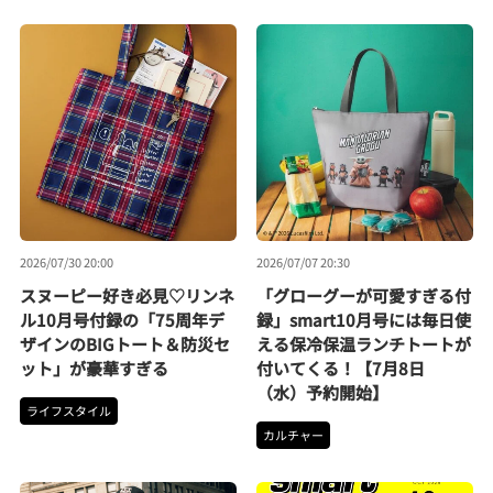
2026/07/30 20:00
2026/07/07 20:30
スヌーピー好き必見♡リンネ
「グローグーが可愛すぎる付
ル10月号付録の「75周年デ
録」smart10月号には毎日使
ザインのBIGトート＆防災セ
える保冷保温ランチトートが
ット」が豪華すぎる
付いてくる！【7月8日
（水）予約開始】
ライフスタイル
カルチャー