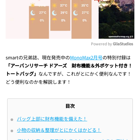
Powered by 
GliaStudios
Mute
smartの兄弟誌、現在発売中の
MonoMax2月号
の特別付録は
「アーバンリサーチ ドアーズ 財布機能＆外ポケット付き！
トートバッグ」
なんですが、これがとにかく便利なんです！
どう便利なのかを解説します！
目次
バッグ上部に財布機能を備えた！
小物の収納＆整理がとにかくはかどる！