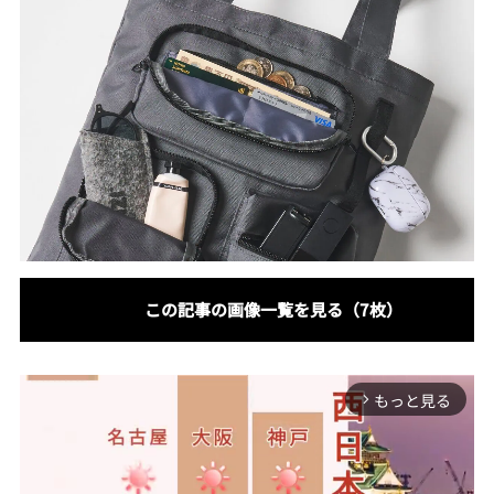
この記事の画像一覧を見る（7枚）
もっと見る
arrow_forward_ios