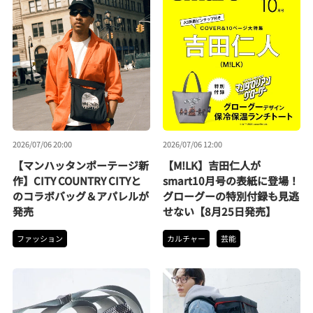
2026/07/06 20:00
2026/07/06 12:00
【マンハッタンポーテージ新
【M!LK】吉田仁人が
作】CITY COUNTRY CITYと
smart10月号の表紙に登場！
のコラボバッグ＆アパレルが
グローグーの特別付録も見逃
発売
せない【8月25日発売】
ファッション
カルチャー
芸能