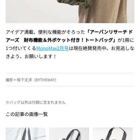
アイデア満載、便利な機能がそろった
「アーバンリサーチ ド
アーズ 財布機能＆外ポケット付き！トートバッグ」
が1冊に
1つ付いてくる
MonoMax2月号
は現在絶賛発売中。お見逃しな
きよう、お願いします！
撮影＝坂下丈洋（BYTHEWAY）
※バッグ以外は付録に含まれません
この記事の画像一覧