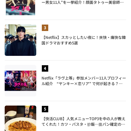
ー男女11人”を一挙紹介！顔面タトゥー美容師、
元暴走族総長、人気キャバ嬢も
【Netflix】スカッとしたい夜に！爽快・痛快な韓
国ドラマおすすめ5選
Netflix「ラヴ上等」参加メンバー11人プロフィー
ル紹介 “ヤンキー×恋リア” で何が起きる？地
上波では絶対に放送できない究極の恋リアが爆誕
【快活CLUB】人気メニューTOP3を中の人が教え
てくれた！カツ・パスタ・炒飯…腹パン確定のガ
ッツリ飯を食べ尽くす