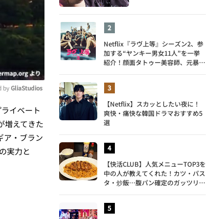
Netflix『ラヴ上等』シーズン2、参
加する“ヤンキー男女11人”を一挙
紹介！顔面タトゥー美容師、元暴走
族総長、人気キャバ嬢も
 by 
GliaStudios
【Netflix】スカッとしたい夜に！
プライベート
爽快・痛快な韓国ドラマおすすめ5
ute
選
が増えてきた
ギア・ブラン
の実力と
【快活CLUB】人気メニューTOP3を
中の人が教えてくれた！カツ・パス
タ・炒飯…腹パン確定のガッツリ飯
を食べ尽くす