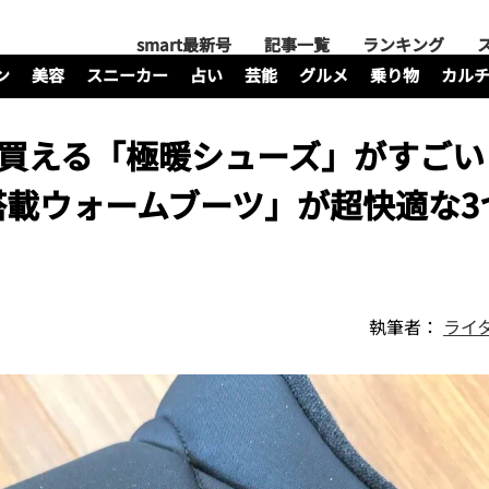
smart最新号
記事一覧
ランキング
ン
美容
スニーカー
占い
芸能
グルメ
乗り物
カル
円で買える「極暖シューズ」がすご
搭載ウォームブーツ」が超快適な3
執筆者：
ライ