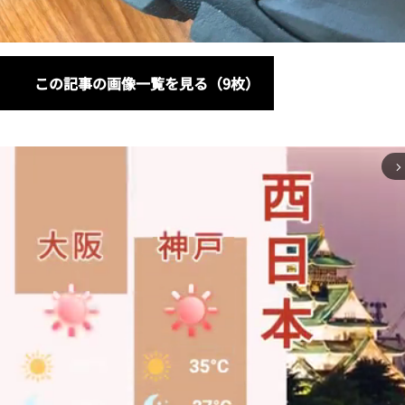
この記事の画像一覧を見る（9枚）
arrow_forward_ios