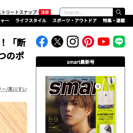
ストリートスナップ
チャー
ライフスタイル
スポーツ・アウトドア
特集・連載
い！「断
つのポ
smart最新号
ター/黒川すい