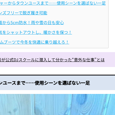
ャーからタウンユースまで……使用シーンを選ばない一足
ハンズフリーで脱ぎ履き可能
地面から5cm防水！雨や雪の日も安心
】冷気をシャットアウトし、暖かさを保つ！
ムブーツで今冬を快適に乗り越えろ！
者が公式DJスクールに潜入して分かった“意外な仕事”とは
ンユースまで……使用シーンを選ばない一足