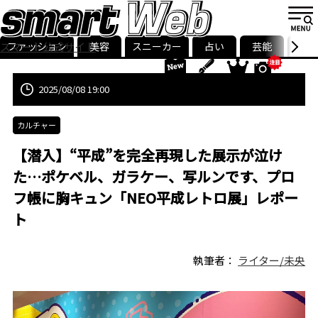
ファッション
美容
スニーカー
占い
芸能
グル
スマート公式サイト
ストリ
smart最新号
記事一覧
ランキング
2025/08/08 19:00
カルチャー
【潜入】“平成”を完全再現した展示が泣け
た…ポケベル、ガラケー、写ルンです、プロ
フ帳に胸キュン「NEO平成レトロ展」レポー
ト
執筆者：
ライター/未央