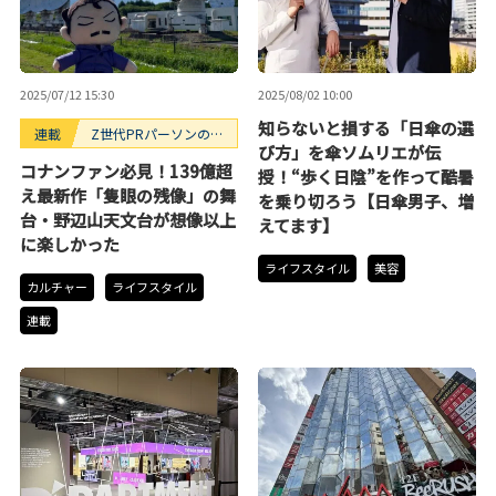
2025/07/12 15:30
2025/08/02 10:00
知らないと損する「日傘の選
連載
Z世代PRパーソンのキ
び方」を傘ソムリエが伝
ニナルTrendope
コナンファン必見！139億超
授！“歩く日陰”を作って酷暑
え最新作「隻眼の残像」の舞
を乗り切ろう【日傘男子、増
台・野辺山天文台が想像以上
えてます】
に楽しかった
ライフスタイル
美容
カルチャー
ライフスタイル
連載