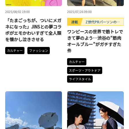
2025/08/02 19:00
2025/07/26 09:00
「たまごっちが、ついにメガ
連載
Z世代PRパーソンのキ
ネになった」JINSとの夢コラ
ニナルTrendope
ワンピースの世界で筋トレで
ボがエモかわいすぎて全人類
きて夢のよう…渋谷の“筋肉
を懐かし泣きさせる
オールブルー”がガチすぎた
件
カルチャー
ファッション
カルチャー
スポーツ・アウトドア
ライフスタイル