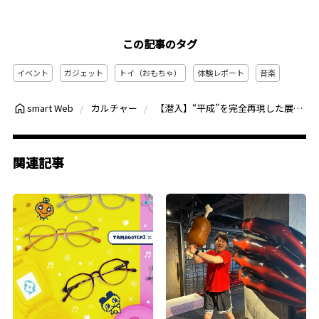
この記事のタグ
イベント
ガジェット
トイ（おもちゃ）
体験レポート
音楽
【潜入】“平成”を完全再現した展示が泣けた…ポケベル、ガラケー、写ルンです、プロフ帳に胸キュン「NEO平成レトロ展」レポート
smart Web
カルチャー
関連記事