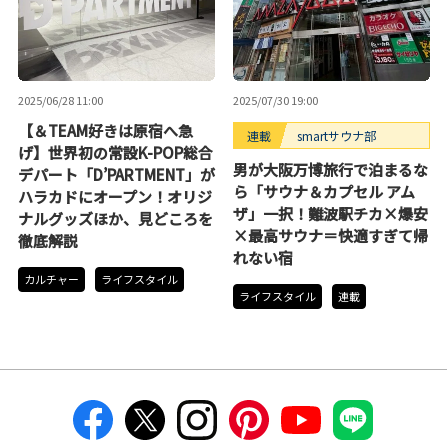
2025/06/28 11:00
2025/07/30 19:00
【＆TEAM好きは原宿へ急
連載
smartサウナ部
げ】世界初の常設K-POP総合
男が大阪万博旅行で泊まるな
デパート「D’PARTMENT」が
ら「サウナ＆カプセル アム
ハラカドにオープン！オリジ
ザ」一択！難波駅チカ×爆安
ナルグッズほか、見どころを
×最高サウナ＝快適すぎて帰
徹底解説
れない宿
カルチャー
ライフスタイル
ライフスタイル
連載